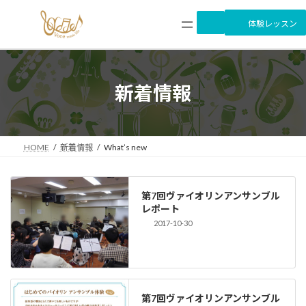
コ
ナ
ン
ビ
体験レッスン
テ
ゲ
ン
ー
ツ
シ
へ
ョ
新着情報
ス
ン
キ
に
ッ
移
プ
動
HOME
新着情報
What’s new
第7回ヴァイオリンアンサンブル
レポート
2017-10-30
第7回ヴァイオリンアンサンブル