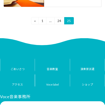
投
«
1
…
24
25
固
固
固
定
定
定
稿
ペ
ペ
ペ
ー
ー
ー
の
ジ
ジ
ジ
ペ
ー
ジ
送
ごあいさつ
音楽教室
演奏家派遣
り
アクセス
Voce label
ショップ
Voce音楽事務所