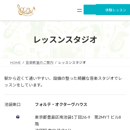
コ
ナ
ン
ビ
体験レッスン
テ
ゲ
ン
ー
ツ
シ
へ
ョ
レッスンスタジオ
ス
ン
キ
に
ッ
移
プ
動
HOME
音楽教室のご案内
レッスンスタジオ
駅から近くて通いやすい、設備の整った綺麗な音楽スタジオでレ
ッスンをしています。
池袋東口
フォルテ・オクターヴハウス
東京都豊島区南池袋1丁目26-9 第2MYT ビル8
階