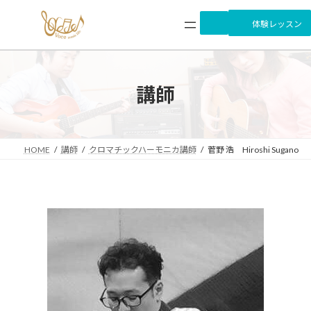
コ
ナ
ン
ビ
体験レッスン
テ
ゲ
ン
ー
ツ
シ
へ
ョ
講師
ス
ン
キ
に
ッ
移
プ
動
HOME
講師
クロマチックハーモニカ講師
菅野 浩 Hiroshi Sugano