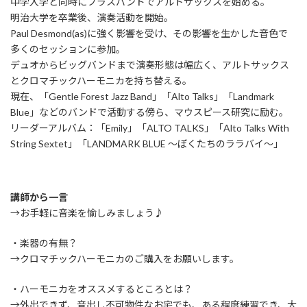
中学入学と同時にブラスバンドでアルトサックスを始める。
明治大学を卒業後、演奏活動を開始。
Paul Desmond(as)に強く影響を受け、その影響を生かした音色で
多くのセッションに参加。
デュオからビッグバンドまで演奏形態は幅広く、アルトサックス
とクロマチックハーモニカを持ち替える。
現在、「Gentle Forest Jazz Band」「Alto Talks」「Landmark
Blue」などのバンドで活動する傍ら、マウスピース研究に励む。
リーダーアルバム：「Emily」「ALTO TALKS」「Alto Talks With
String Sextet」「LANDMARK BLUE 〜ぼくたちのララバイ〜」
講師から一言
→お手軽に音楽を愉しみましょう♪
・楽器の有無？
→クロマチックハーモニカのご購入をお願いします。
・ハーモニカをオススメするところとは？
→外出できず、音出し不可物件なお宅でも、ある程度練習でき、大