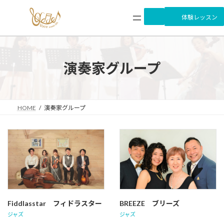
コ
ナ
ン
ビ
体験レッスン
テ
ゲ
ン
ー
ツ
シ
へ
ョ
演奏家グループ
ス
ン
キ
に
ッ
移
プ
動
HOME
演奏家グループ
Fiddlasstar フィドラスター
BREEZE ブリーズ
ジャズ
ジャズ